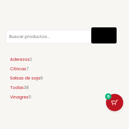
Aderezos
2
Cítricas
7
Salsas de soja
9
Todas
38
0
Vinagres
5