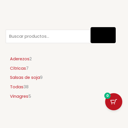
Aderezos
2
Cítricas
7
Salsas de soja
9
Todas
38
0
Vinagres
5