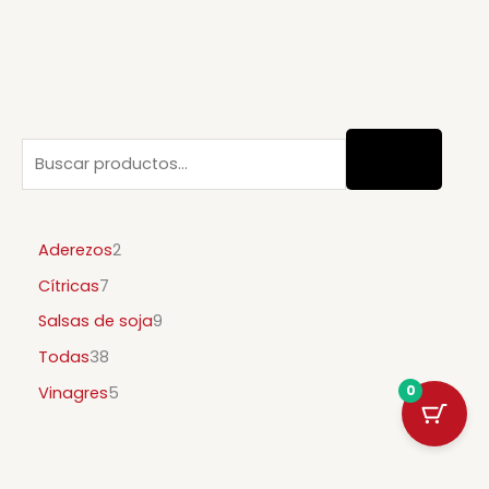
Aderezos
2
Cítricas
7
Salsas de soja
9
Todas
38
0
Vinagres
5